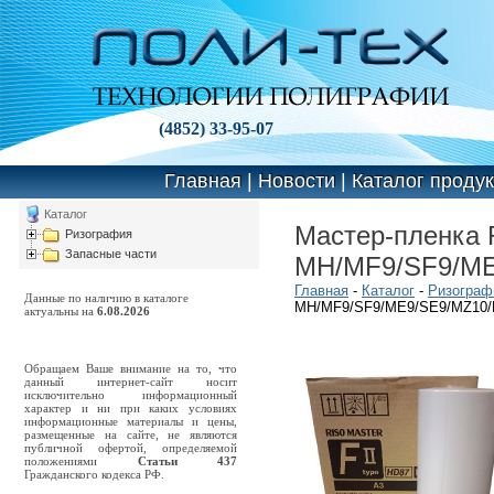
(4852) 33-95-07
Главная
|
Новости
|
Каталог проду
Каталог
Мастер-пленка R
Ризография
Запасные части
MH/MF9/SF9/ME
Главная
-
Каталог
-
Ризограф
Данные по наличию в каталоге
MH/MF9/SF9/ME9/SE9/MZ10/
актуальны на
6.08.2026
Обращаем Ваше внимание на то, что
данный интернет-сайт носит
исключительно информационный
характер и ни при каких условиях
информационные материалы и цены,
размещенные на сайте, не являются
публичной офертой, определяемой
положениями
Статьи 437
Гражданского кодекса РФ.