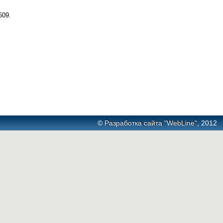
609.
©
Разработка сайта "WebLine"
, 2012