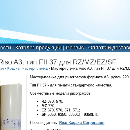
ости
|
Каталог продукции
|
Сервис
|
Оплата и достав
iso A3, тип FII 37 для RZ/MZ/EZ/SF
ия
-
Краска, мастер-пленка
- Мастер-пленка Riso A3, тип FII 37 для RZ/
Мастер-пленка для ризографов формата А3, рулон 220 
Тип FⅡ 37 - для печати стандартного качества.
Совместимые модели ризографов:
RZ
370, 570;
MZ
770;
EZ
370, 570, 371, 571;
SF
5350, 9350, 5350EII, 9350EII.
Производитель:
Riso Kagaku Corporation