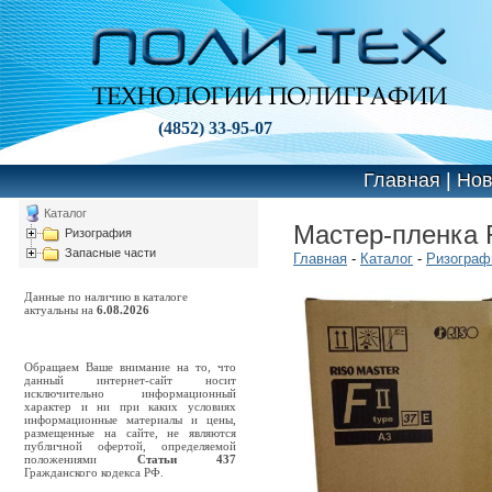
(4852) 33-95-07
Главная
|
Нов
Каталог
Мастер-пленка R
Ризография
Запасные части
Главная
-
Каталог
-
Ризограф
Данные по наличию в каталоге
актуальны на
6.08.2026
Обращаем Ваше внимание на то, что
данный интернет-сайт носит
исключительно информационный
характер и ни при каких условиях
информационные материалы и цены,
размещенные на сайте, не являются
публичной офертой, определяемой
положениями
Статьи 437
Гражданского кодекса РФ.