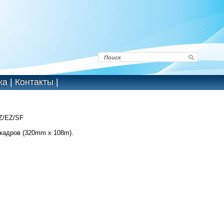
ка
|
Контакты
|
MZ/EZ/SF
кадров (320mm x 108m).